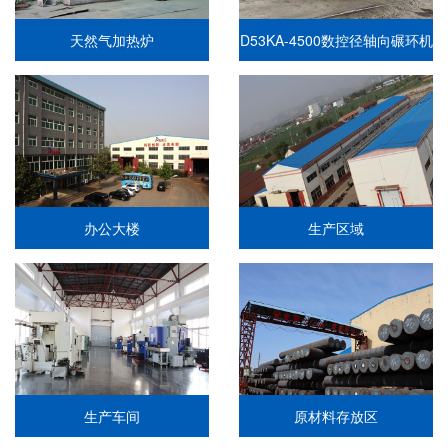
天然气加热炉
D53KA-4500数控径轴向碾环机
办公大楼
生产区域
生产车间
原材料存放区